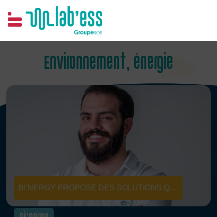
Samim
Environnement, énergie
BI’NERGY PROPOSE DES SOLUTIONS QUI
CONVERTISSENT LES DÉCHETS