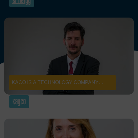
Bi’nergy
ORGANIQUES EN ÉNERGIE PROPRE VIA
LA MÉTHANISATION . UNE SOLUTION
VERTE QUI ALIMENTE DURABLEMENT
LES INDUSTRIES AGROALIMENTAIRE ET
LES AGRICULTEURS.
KACO IS A TECHNOLOGY COMPANY
SPECIALIZED IN THE INNOVATION OF
Kayco
ELECTRIC CHARGING, CONTRIBUTING TO
MORE SUSTAINABLE TRANSPORTATION.