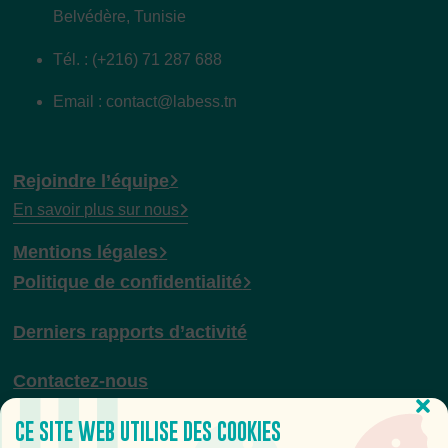
Belvédère, Tunisie
Tél. : (+216) 71 287 688
Email : contact@labess.tn
Rejoindre l’équipe
En savoir plus sur nous
Mentions légales
Politique de confidentialité
Derniers rapports d’activité
Contactez-nous
CE SITE WEB UTILISE DES COOKIES