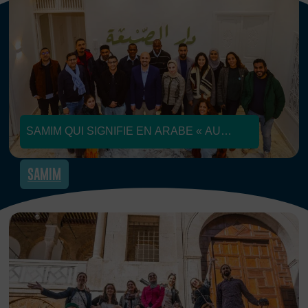
SAMIM QUI SIGNIFIE EN ARABE « AU
COEUR » ENTEND RENFORCER LA
SAMIM
STRUCTURATION DE LA SOCIÉTÉ CIVILE
DANS LA RÉPONSE AUX ENJEUX DE
DÉVELOPPEMENT DURABLE DES VILLES
PAR LE LANCEMENT D’UN RÉSEAU DE
STRUCTURES D’ACCOMPAGNEMENT
DANS LA RÉGION ET L’AMÉLIORATION
DES CAPACITÉS DES JEUNES À MENER