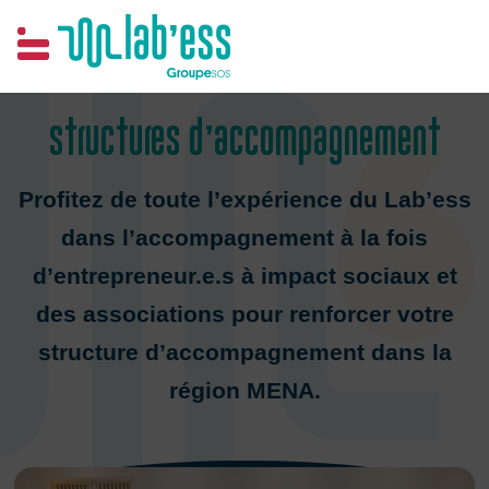
Samim
Structures d’accompagnement
Profitez de toute l’expérience du Lab’ess
dans l’accompagnement à la fois
d’entrepreneur.e.s à impact sociaux et
des associations pour renforcer votre
structure d’accompagnement dans la
région MENA.