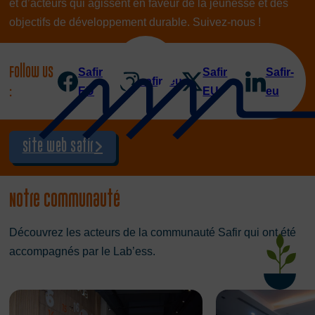
et d’acteurs qui agissent en faveur de la jeunesse et des
objectifs de développement durable. Suivez-nous !
Follow us
Safir
Safir
Safir-
safir_eu
:
EU
EU
eu
Site web Safir
Notre communauté
Découvrez les acteurs de la communauté Safir qui ont été
accompagnés par le Lab’ess.