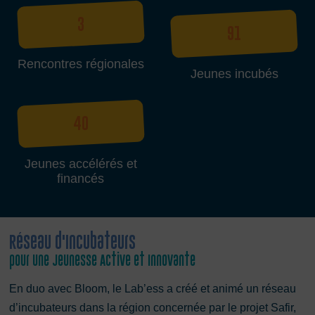
3
91
Rencontres régionales
Jeunes incubés
40
Jeunes accélérés et
financés
Réseau d'Incubateurs
pour une Jeunesse Active et Innovante
En duo avec Bloom, le Lab’ess a créé et animé un réseau
d’incubateurs dans la région concernée par le projet Safir,