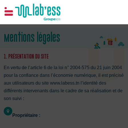
Samim
Mentions légales
1. PRÉSENTATION DU SITE
En vertu de l’article 6 de la loi n° 2004-575 du 21 juin 2004
pour la confiance dans l’économie numérique, il est précisé
aux utilisateurs du site www.labess.tn l’identité des
différents intervenants dans le cadre de sa réalisation et de
son suivi :
Propriétaire :