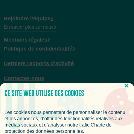
Rejoindre l’équipe
En savoir plus sur nous
Mentions légales
Politique de confidentialité
Derniers rapports d’activité
Contactez-nous
CE SITE WEB UTILISE DES COOKIES
Newsletter
Les cookies nous permettent de personnaliser le contenu
Rejoignez-nous et recevez des nouvelles fraîches sur le
et les annonces, d’offrir des fonctionnalités relatives aux
Lab’ess et le secteur de l’ESS.
médias sociaux et d’analyser notre trafic Charte de
protection des données personnelles.