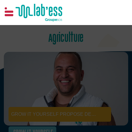
Samim
Agriculture
GROW IT YOURSELF PROPOSE DE
CONSTRUIRE ET DE METTRE EN ŒUVRE