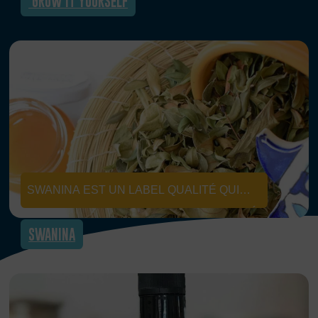
GROW IT YOURSELF
DES SYSTÈMES HYDRO-PONIQUES. CE
SYSTÈME NE NÉCESSITE AUCUN SOL ET
S’APPLIQUE FACILEMENT DANS SON
JARDIN/TOIT/BALCON.
SWANINA EST UN LABEL QUALITÉ QUI
VALORISE ET GARANTIE LA TRAÇABILITÉ
SWANINA
DES PRODUITS DE L’AGRICULTURE
DURABLE ET PROMEUT LA
CONSOMMATION RESPONSABLE.