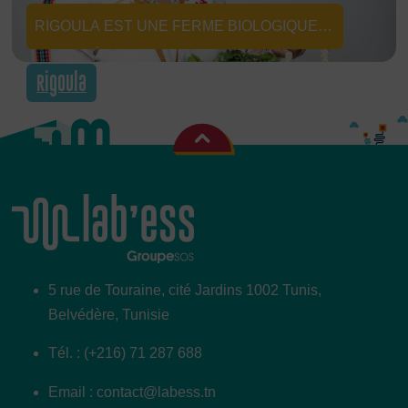
RIGOULA EST UNE FERME BIOLOGIQUE
CERTIFIÉE PROPOSANT DES FRUITS ET
Rigoula
LÉGUMES LOCAUX BIO, FRAIS, SÉCHÉS,
OU EN CONSERVE, VISANT AINSI À
VALORISER LES PRODUITS DU
TERRITOIRE DANS LE RESPECT DE
L’ENVIRONNEMENT ET DE LA TRADITION
CULINAIRE TUNISIENNE.
5 rue de Touraine, cité Jardins 1002 Tunis,
Belvédère, Tunisie
Tél. : (+216) 71 287 688
Email : contact@labess.tn