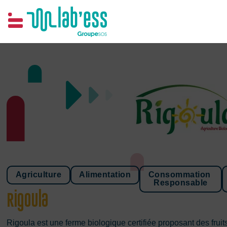
Samim
Agriculture
Alimentation
Consommation 
Responsable
Rigoula
Rigoula est une ferme biologique certifiée proposant des fruit