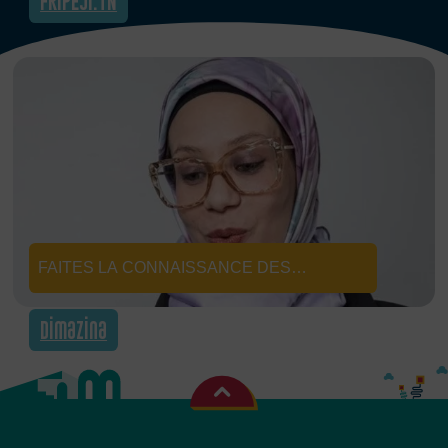
FRIPEJI.TN
D’OCCASION, DONNANT L’OPPORTUNITÉ
AUX PARTICULIERS D’EXPOSER ET DE
VENDRE LEURS VÊTEMENTS
D’OCCASION EN LIGNE, ET AUX
PROFESSIONNELS DE LA FRIPE DE
DIGITALISER LEUR BOUTIQUE.
FAITES LA CONNAISSANCE DES
ACTEUR.TRICE.S DU CHANGEMENT, QUI
Dimazina
CONSTRUISENT DES SOLUTIONS POUR
UN MONDE PLUS INCLUSIF ET DURABLE