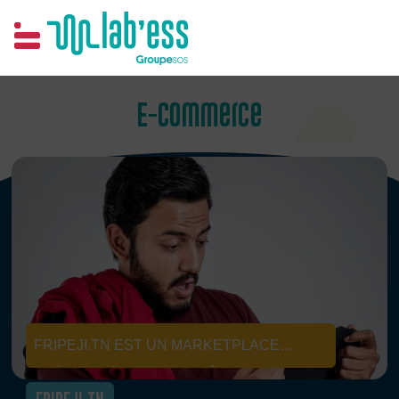
Samim
E-Commerce
FRIPEJI.TN EST UN MARKETPLACE
SPÉCIALISÉ DANS LES VÊTEMENTS