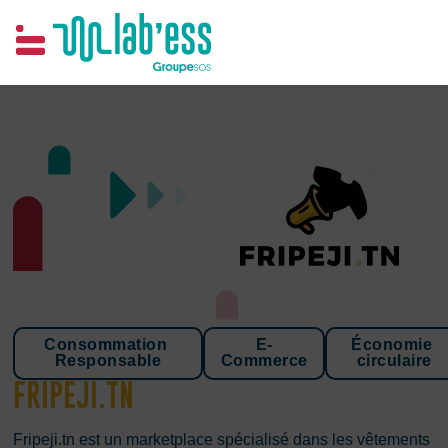
Samim
Consommation 
E-
Économie 
Responsable
Commerce
circulaire
FRIPEJI.TN
Fripeji.tn est un marketplace spécialisé dans les vêtements