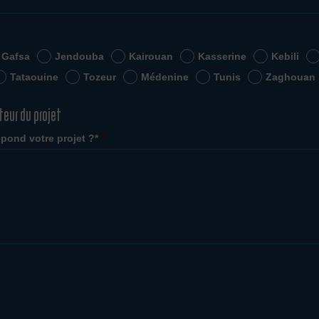
Gafsa
Jendouba
Kairouan
Kasserine
Kebili
Tataouine
Tozeur
Médenine
Tunis
Zaghouan
teur du projet
pond votre projet ?*
*