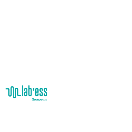
Let’s go,
candidatez!
L’appel à candidatures est désormais clos ! Vous n’avez pas
de postuler ? Pas de souci, vous pouvez toujours remplir le f