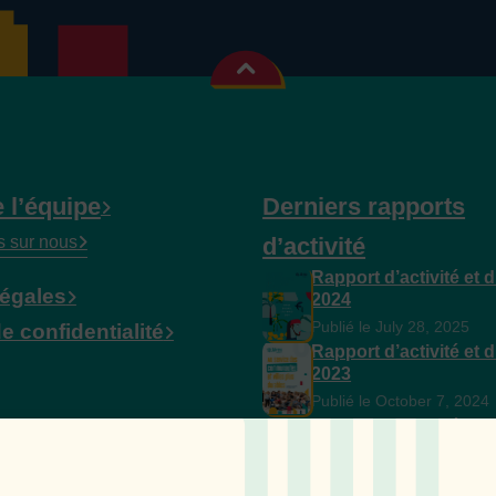
 l’équipe
Derniers rapports
s sur nous
d’activité
Rapport d’activité et 
légales
2024
Publié le July 28, 2025
e confidentialité
Rapport d’activité et 
2023
Publié le October 7, 2024
Rapport d’activité et 
2022
Publié le September 28, 