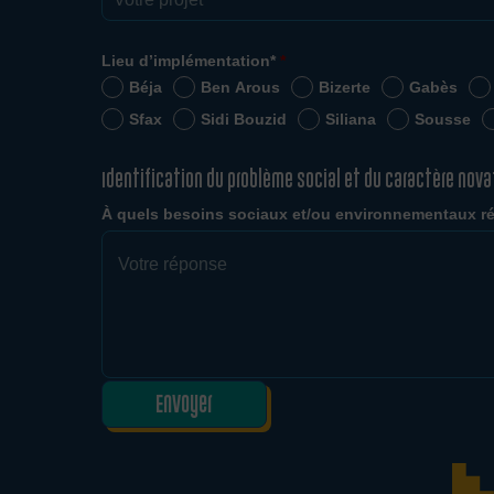
Lieu d’implémentation*
*
Béja
Ben Arous
Bizerte
Gabès
Sfax
Sidi Bouzid
Siliana
Sousse
Identification du problème social et du caractère nova
À quels besoins sociaux et/ou environnementaux ré
Envoyer
0 characters / 0 words