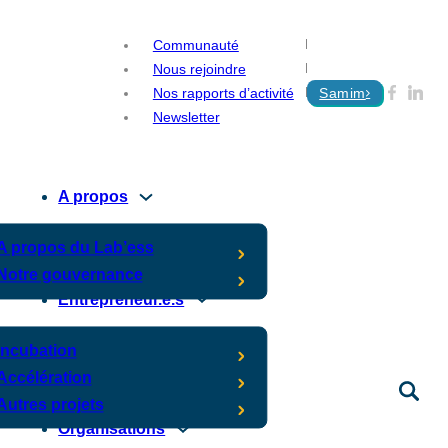
Communauté
Nous rejoindre
Nos rapports d’activité
Samim
Newsletter
A propos
A propos du Lab’ess
Notre gouvernance
Entrepreneur.e.s
Incubation
Accélération
Autres projets
Organisations