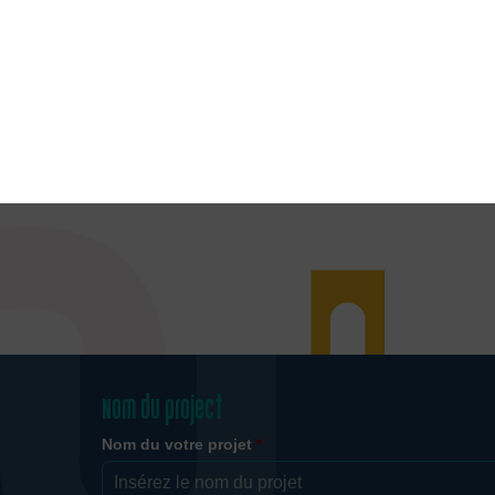
dessous pour une candidature spontanée.
Découvrez le programme SIBC
Nom du project
Nom du votre projet
*