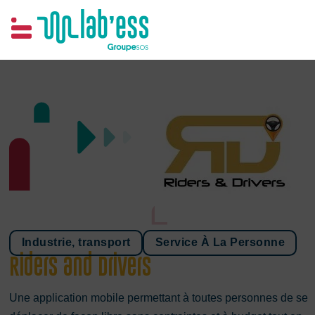
Samim
Industrie, transport
Service À La Personne
Riders and Drivers
Une application mobile permettant à toutes personnes de se