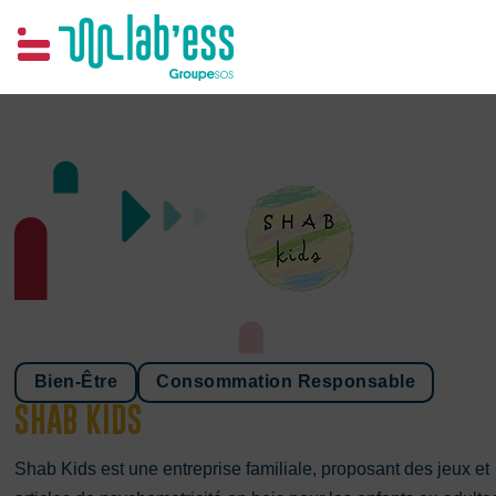
Samim
Bien-Être
Consommation Responsable
SHAB KIDS
Shab Kids est une entreprise familiale, proposant des jeux et