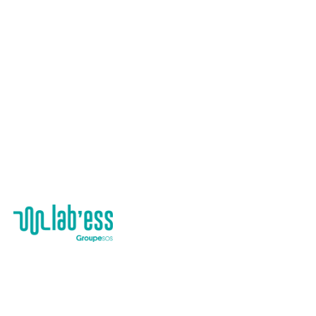
Nos ressources
Mobilité durable en Tunisie
Transport en commun, marche, vélo ou covoiturage,
Découvrez tout ce qu’il faut savoir sur la mobilité 