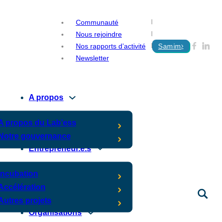
Communauté
Nous rejoindre
Nos rapports d’activité
Samim
Newsletter
A propos
A propos du Lab’ess
Notre gouvernance
Entrepreneur.e.s
Incubation
Accélération
Autres projets
Organisations