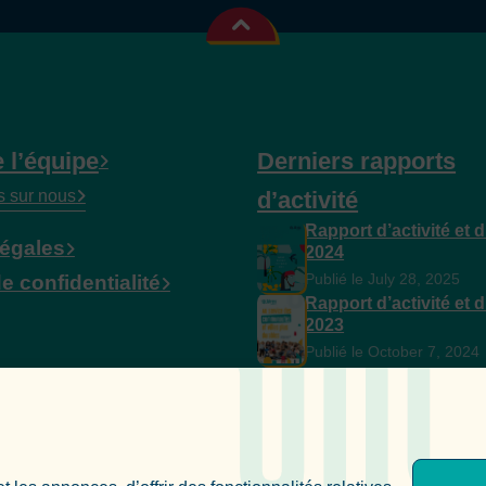
 l’équipe
Derniers rapports
s sur nous
d’activité
Rapport d’activité et 
légales
2024
Publié le July 28, 2025
e confidentialité
Rapport d’activité et 
2023
Publié le October 7, 2024
Rapport d’activité et 
2022
Publié le September 28, 