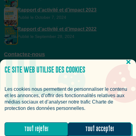
Rapport d’activité et d’impact 2023
Publié le October 7, 2024
Rapport d’activité et d’impact 2022
Publié le September 28, 2024
Contactez-nous
CE SITE WEB UTILISE DES COOKIES
Newsletter
Les cookies nous permettent de personnaliser le contenu
Rejoignez-nous et recevez des nouvelles fraîches sur le
et les annonces, d’offrir des fonctionnalités relatives aux
Lab’ess et le secteur de l’ESS.
médias sociaux et d’analyser notre trafic Charte de
protection des données personnelles.
S’inscrire à la newsletter
Tout rejeter
Tout accepter