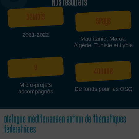
Nos résultats
12
Mois
5
Pays
2021-2022
Mauritanie, Maroc,
Algérie, Tunisie et Lybie
9
40000
€
Micro-projets
De fonds pour les OSC
accompagnés
Dialogue méditerranéen autour de thématiques
fédératrices